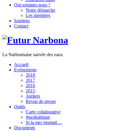
Qui sommes nous ?
Notre démarche
Les membres
Soutiens
Contact
La Narbonnaise sauvée des eaux
Accueil
Evénements
2018
2017
2016
2015
Ateliers
Revue de presse
Outils
Carte collaborative
#moihabitant
Si la mer montait ...
Documents