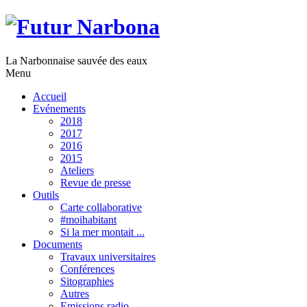
La Narbonnaise sauvée des eaux
Menu
Accueil
Evénements
2018
2017
2016
2015
Ateliers
Revue de presse
Outils
Carte collaborative
#moihabitant
Si la mer montait ...
Documents
Travaux universitaires
Conférences
Sitographies
Autres
Emissions radio