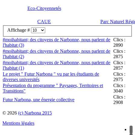
Eco-Citoyennetés
CAUE
Parc Naturel Régi
Affichage #
#moihabitant; des citoyens de Narbonne, nous parlent de
Clics :
l'habitat (3)
2890
#moihabitant; des citoyens de Narbonne, nous parlent de
Clics :
l'habitat (2)
2875
#moihabitant; des citoyens de Narbonne, nous parlent de
Clics :
l'habitat (1)
2857
Le projet " Futur Narbona " vu par les étudiants de
Clics :
diverses universités
2975
Présentation du programme " Paysages, Territoires et
Clics :
Transitions"
3040
Clics :
Futur Narbona, une énergie collective
2908
© 2026
(c) Narbona 2015
Mentions légales