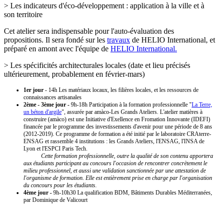
> Les indicateurs d'éco-développement : application à la ville et à
son territoire
Cet atelier sera indispensable pour l'auto-évaluation des
propositions. Il sera fondé sur les
travaux
de HELIO International, et
préparé en amont avec l'équipe de
HELIO International.
> Les spécificités architecturales locales (date et lieu précisés
ultérieurement, probablement en février-mars)
1er jour
- 14h Les matériaux locaux, les filières locales, et les ressources de
connaissances artisanales
2ème - 3ème jour -
9h-18h Participation à la formation professionnelle "
La Terre,
un béton d'argile
", assurée par amàco-Les Grands Ateliers. L'atelier matières à
construire (amàco) est une Initiative d'Exellence en Fromation Innovante (IDEFI)
financée par le programme des investissements d'avenir pour une période de 8 ans
(2012-2019). Ce programme de formation a été initié par le laboratoire CRAterre-
ENSAG et rassemble 4 institutions : les Grands Ateliers, l'ENSAG, l'INSA de
Lyon et l'ESPCI Paris Tech.
Cette formation professionnelle, outre la qualité de son contenu apportera
aux étudiants participant au concours l'occasion de rencontrer concrètement le
milieu professionnel, et aussi une validation sanctionnée par une attestation de
l'organisme de formation. Elle est entièrement prise en charge par l'organisation
du concours pour les étudiants.
4ème jour -
9h-10h30 La qualification BDM, Bâtiments Durables Méditerranées,
par Dominique de Valicourt