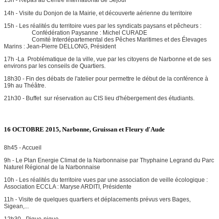
13h - Repas au Centre International de Séjour
14h - Visite du Donjon de la Mairie, et découverte aérienne du territoire
15h - Les réalités du territoire vues par les syndicats paysans et pêcheurs :
Confédération Paysanne : Michel CURADE
Comité Interdépartemental des Pêches Maritimes et des Élevages
Marins : Jean-Pierre DELLONG, Président
17h -La Problématique de la ville, vue par les citoyens de Narbonne et de ses
environs par les conseils de Quartiers.
18h30 - Fin des débats de l'atelier pour permettre le début de la conférence à
19h au Théâtre.
21h30 - Buffet sur réservation au CIS lieu d'hébergement des étudiants.
16 OCTOBRE 2015, Narbonne, Gruissan et Fleury d'Aude
8h45 - Accueil
9h - Le Plan Energie Climat de la Narbonnaise par Thyphaine Legrand du Parc
Naturel Régional de la Narbonnaise
10h - Les réalités du territoire vues par une association de veille écologique :
Association ECCLA : Maryse ARDITI, Présidente
11h - Visite de quelques quartiers et déplacements prévus vers Bages,
Sigean,...