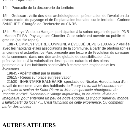
12h30 - Pique-nique
14h - Poursuite de la découverte du territoire
15h - Gruissan : visite des sites archéologiques - présentation de l'évolution du
niveau marin, du paysage et de l'implantation humaine sur le territoire : Corinne
SANCHEZ , Chargée de Recherche au CNRS
18 h - Fleury d'Aude au Hangar : participation à la soirée organisée par le PNR
- Marion THIBA : Paysages en Chantier. Cette soirée est ouverte au public et
gratuite (sauf le repas)
18h - COMMENT VOTRE COMMUNE A ÉVOLUÉ DEPUIS 100 ANS ? Veillée
avec les habitants et les associations de la commune, à partir de photographies
anciennes et actuelles. Le Parc présente une lecture de l'évolution du paysage
de la commune, dans une démarche globale de sensibilisation à la
préservation et à la valorisation des espaces naturels et des biens
patrimoniaux. Les habitants sont invités à commenter les photos et les
évolutions.
19h45 - Apéritif offert par la mairie
20h15 - Repas sur place sur réservation
21h30 - INVENTAIRE BALNÉAIRE, spectacle de Nicolas Heredia, issu d'un
travail de rencontre avec des habitants de Fleury.
Le travail ici concerne en
particulier la station de Saint-Pierre-la-Mer. Le spectacle rémoignera du
"monde vu d'ici". Raconter un village aujourd'hui, la vie réelle, rêvée ou
imaginaire, pour entendre un peu de notre époque. Et si pour parler du monde,
il fallait partir du local ? ... C'est l'ambition de cette expérience. Ou comment
parler des choses
AUTRES ATELIERS