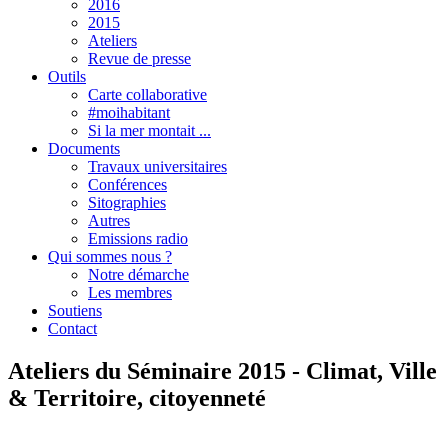
2016
2015
Ateliers
Revue de presse
Outils
Carte collaborative
#moihabitant
Si la mer montait ...
Documents
Travaux universitaires
Conférences
Sitographies
Autres
Emissions radio
Qui sommes nous ?
Notre démarche
Les membres
Soutiens
Contact
Ateliers du Séminaire 2015 - Climat, Ville
& Territoire, citoyenneté